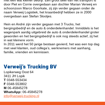
met een wat kleiner bedrijf. Een groot deel van het transport is
door Piet en Corrie overgedaan aan dochter Marian Verweij en
schoonzoon Marco Goorkate, zij zijn verder gegaan onder de
naam Verweij Logistiek, het kraanbedrijf hebben ze in 2000
overgedaan aan Stefan Slootjes.
Hein en André zijn verder gegaan met 3 Trucks, het
bergingsbedrijf en de auto & onderdelenhandel. Inmiddels is het
wagenpark aardig uitgebreid de auto & onderdelenhandel groter
geworden en het bergingsbedrijf is ook nog steeds actief, zij het
in wat kleinere vorm.
In 2011 werd het 50 jarige bestaan gevierd, het was een top dag
met veel klanten, oud collega’s, werknemers met aanhang,
familie, vrienden en kennissen.
Verweij’s Trucking BV
Lopikerweg Oost 64
3411 JH Lopik
T
0348-553434
F
0348-553802
M
06-45845278
WhatsApp:
06-45845278
info@verweij-trucking.nl